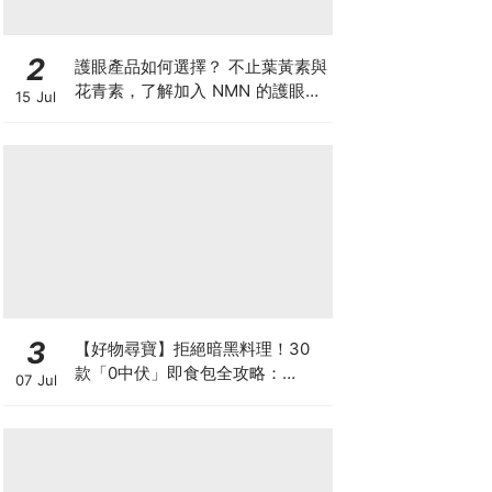
2
護眼產品如何選擇？ 不止葉黃素與
花青素，了解加入 NMN 的護眼方
15 Jul
案
3
【好物尋寶】拒絕暗黑料理！30
款「0中伏」即食包全攻略：
07 Jul
MUJI、DONKI、M&S 神級Menu
配搭