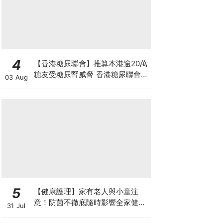
4
【香港糖尿聯會】推算本港逾20萬
糖友受糖尿腎威脅 香港糖尿聯會
03 Aug
30周年微電影《腰豆》 揭「糖友
四大僥倖心態」
5
【健康護理】家有老人與小童注
意！防菌不徹底隨時影響全家健康
31 Jul
一文看清如何挑選正確的清潔防護