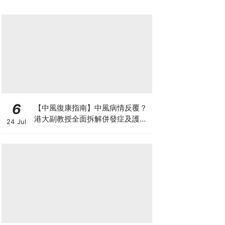
6
【中風復康指南】中風病情反覆？
港大副教授全面拆解併發症及護理
24 Jul
對策 助患者穩步復康