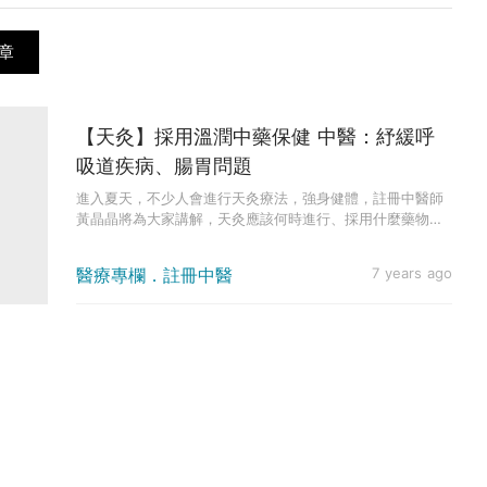
章
【天灸】採用溫潤中藥保健 中醫：紓緩呼
吸道疾病、腸胃問題
進入夏天，不少人會進行天灸療法，強身健體，註冊中醫師
黃晶晶將為大家講解，天灸應該何時進行、採用什麼藥物。
天灸貼藥療法屬...
醫療專欄．註冊中醫
7 years ago