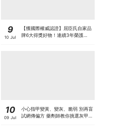
9
【獲國際權威認證】屈臣氏自家品
牌6大得獎好物！連續3年榮護
10 Jul
Monde Selection國際品質大獎
10
小心指甲變黃、變灰、脆弱 別再盲
試網傳偏方 藥劑師教你挑選灰甲產
09 Jul
品3大黃金法則