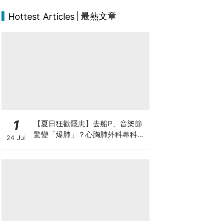
最熱文章
Hottest Articles
1
【夏日狂歡隱患】去船P、音樂節
驚變「爆肺」？心胸肺外科專科醫
24 Jul
生拆解高瘦男消暑危機