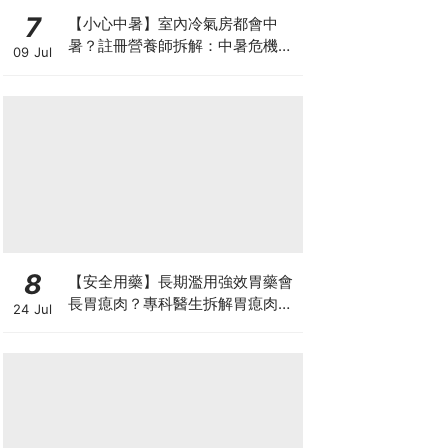
7
【小心中暑】室內冷氣房都會中
暑？註冊營養師拆解：中暑危機及
09 Jul
正確補水 平衡電解質
8
【安全用藥】長期濫用強效胃藥會
長胃瘜肉？專科醫生拆解胃瘜肉癌
24 Jul
變風險與切除迷思