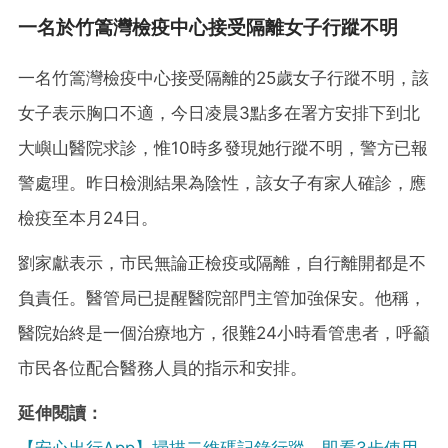
一名於竹篙灣檢疫中心接受隔離女子行蹤不明
一名竹篙灣檢疫中心接受隔離的25歲女子行蹤不明，該
女子表示胸口不適，今日凌晨3點多在署方安排下到北
大嶼山醫院求診，惟10時多發現她行蹤不明，警方已報
警處理。昨日檢測結果為陰性，該女子有家人確診，應
檢疫至本月24日。
劉家獻表示，市民無論正檢疫或隔離，自行離開都是不
負責任。醫管局已提醒醫院部門主管加強保安。他稱，
醫院始終是一個治療地方，很難24小時看管患者，呼籲
市民各位配合醫務人員的指示和安排。
延伸閱讀：
【安心出行App】掃描二維碼記錄行蹤 即看3步使用