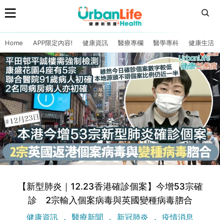
Home
APP限定內容!
健康資訊
醫療專欄
醫學專科
健康生活
【新型肺炎｜12.23香港確診個案】今增53宗確
診 2宗輸入個案病毒與英國變種病毒脗合
健康資訊
醫療新聞
新冠肺炎
疫情消息