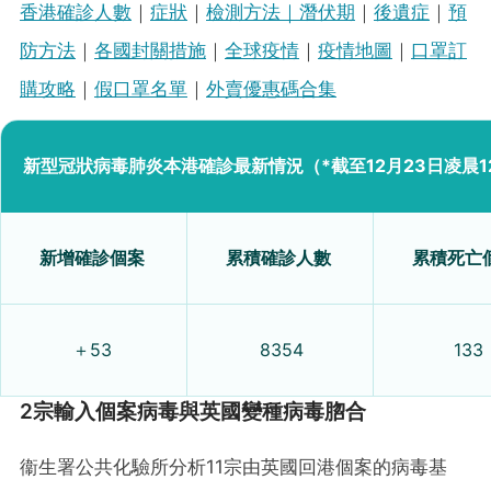
香港確診人數
｜
症狀
｜
檢測方法｜
潛伏期
｜
後遺症
｜
預
防方法
｜
各國封關措施
｜
全球疫情
｜
疫情地圖
｜
口罩訂
購攻略
｜
假口罩名單
｜
外賣優惠碼合集
新型冠狀病毒肺炎本港確診最新情況（*截至12月23日凌晨1
新增確診個案
累積確診人數
累積死亡
＋53
8354
133
2宗輸入個案病毒與英國變種病毒脗合
衞生署公共化驗所分析11宗由英國回港個案的病毒基