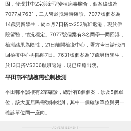
因，發現其中2宗與新型變種病毒脗合，個案編號為
7077及7631，二人皆於抵港時確診。7077號個案為
14歲男留學生，於本月7日搭cx252航班返港，現於伊
院留醫，情況穩定。7077號個案有3名同學一同回港，
檢測結果為陰性，21日離開檢疫中心，署方今日請他們
回檢疫中心再隔離7日。7631號個案為17歲男留學生，
於13日搭VS206航班返港，現已痊癒出院。
平田邨平誠樓需強制檢測
平田邨平誠樓有2宗確診，總計有8個個案，涉及5個單
位，該大廈居民需強制檢測，其中一個確診單位與另一
確診單位同一座向。
ADVERTISEMENT