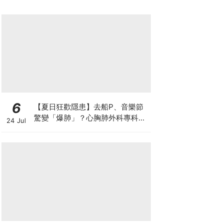
6
【夏日狂歡隱患】去船P、音樂節
驚變「爆肺」？心胸肺外科專科醫
24 Jul
生拆解高瘦男消暑危機