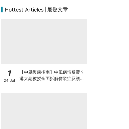
最熱文章
Hottest Articles
1
【中風復康指南】中風病情反覆？
港大副教授全面拆解併發症及護理
24 Jul
對策 助患者穩步復康