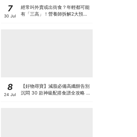
7
經常叫外賣或出街食？年輕都可能
有「三高」！營養師拆解2大預防
30 Jul
關鍵
8
【好物尋寶】減脂必備高纖餅告別
沉悶 30 款神級配搭食譜全攻略 日
24 Jul
日也有好早餐！