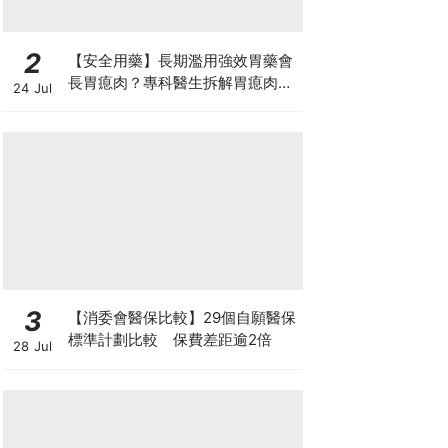
2
【安全用藥】長期濫用強效胃藥會
長胃瘜肉？專科醫生拆解胃瘜肉癌
24 Jul
變風險與切除迷思
3
【消委會醫保比較】29個自願醫保
標準計劃比較 保費差距逾2倍
28 Jul