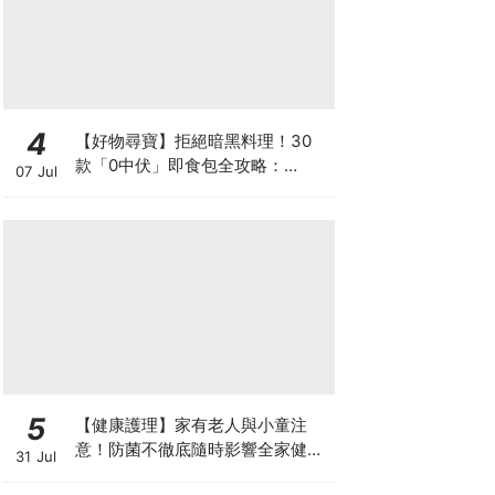
4
【好物尋寶】拒絕暗黑料理！30
款「0中伏」即食包全攻略：
07 Jul
MUJI、DONKI、M&S 神級Menu
配搭
5
【健康護理】家有老人與小童注
意！防菌不徹底隨時影響全家健康
31 Jul
一文看清如何挑選正確的清潔防護