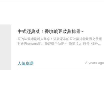
中式經典菜！香噴噴豆豉蒸排骨～
家的味道總是叫人難忘！這款家常的豆豉蒸排骨吃過之後絕
對會再encore呢！快點動手做吧～ 份量 2人 時長 45分
鐘...
人氣食譜
8 years ago