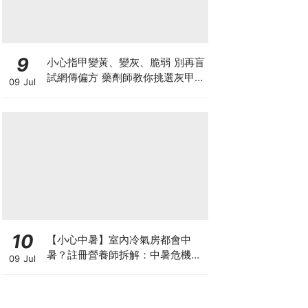
9
小心指甲變黃、變灰、脆弱 別再盲
試網傳偏方 藥劑師教你挑選灰甲產
09 Jul
品3大黃金法則
10
【小心中暑】室內冷氣房都會中
暑？註冊營養師拆解：中暑危機及
09 Jul
正確補水 平衡電解質