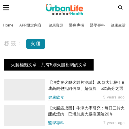
Home
APP限定內容!
健康資訊
醫療專欄
醫學專科
健康生活
標籤：
火腿
火腿標籤文章，共有5則火腿相關的文章
【消委會火腿火雞片測試】30款大比拼！9
成高鈉包括阿信屋、超值牌 5款高分之選
健康飲食
5 years ago
【大腸癌成因】牛津大學研究：每日三片火
腿或煙肉 已增加患大腸癌風險20%
醫學專科
7 years ago