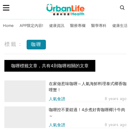
Home
APP限定內容!
健康資訊
醫療專欄
醫學專科
健康生活
標籤：
咖喱
咖喱標籤文章，共有4則咖喱相關的文章
在家做惹味咖喱～人氣海鮮料理泰式椰香咖
哩蟹！
人氣食譜
8 years ago
咖喱控不要錯過！4步煮好青咖喱椰汁牛肉
～
人氣食譜
8 years ago